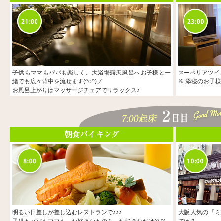
子供もママもパパも楽しく、大浴場露天風呂へお子様と一
スーペリアツイ
緒でも広々背中を流せます(^o^)ノ
※ 添寝のお子
お風呂上がりはマッサージチェアでリラックス♪
明るい日差しが差し込むレストランで♪♪♪
大阪人気の「ミ