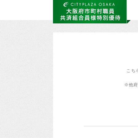
ログインページ｜シティプラザ大
阪｜組合員様特別優待サイト
こち
※他